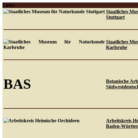
Links
Staatliches M
Stuttgart
Staatliches M
Karlsruhe
BAS
Botanische Arb
Südwestdeutsch
Arbeitskreis H
Baden-Württe